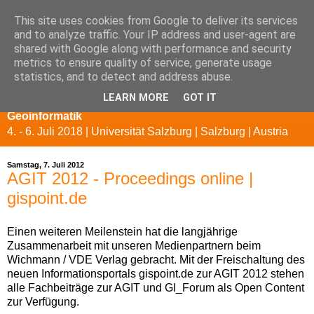
This site uses cookies from Google to deliver its services
and to analyze traffic. Your IP address and user-agent are
shared with Google along with performance and security
metrics to ensure quality of service, generate usage
statistics, and to detect and address abuse.
LEARN MORE
GOT IT
AGIT 2018 - Symposium und EXPO für Angewandte
Geoinformatik
4. - 6. Juli 2018 | Universität Salzburg | Salzburg | Austria
Samstag, 7. Juli 2012
AGIT 2012 - Proceedings online |
gispoint.de
Einen weiteren Meilenstein hat die langjährige
Zusammenarbeit mit unseren Medienpartnern beim
Wichmann / VDE Verlag gebracht. Mit der Freischaltung des
neuen Informationsportals gispoint.de zur AGIT 2012 stehen
alle Fachbeiträge zur AGIT und GI_Forum als Open Content
zur Verfügung.