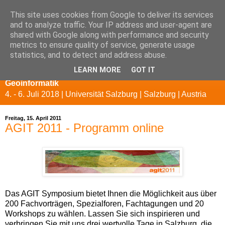
This site uses cookies from Google to deliver its services
and to analyze traffic. Your IP address and user-agent are
shared with Google along with performance and security
metrics to ensure quality of service, generate usage
statistics, and to detect and address abuse.
LEARN MORE
GOT IT
AGIT 2018 - Symposium und EXPO für Angewandte
Geoinformatik
4. - 6. Juli 2018 | Universität Salzburg | Salzburg | Austria
Freitag, 15. April 2011
AGIT 2011 - Programm online
Das AGIT Symposium bietet Ihnen die Möglichkeit aus über
200 Fachvorträgen, Spezialforen, Fachtagungen und 20
Workshops zu wählen. Lassen Sie sich inspirieren und
verbringen Sie mit uns drei wertvolle Tage in Salzburg, die