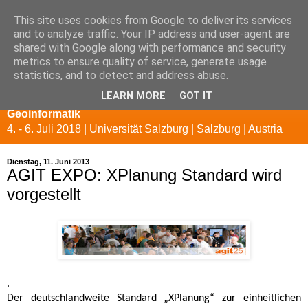
This site uses cookies from Google to deliver its services
and to analyze traffic. Your IP address and user-agent are
shared with Google along with performance and security
metrics to ensure quality of service, generate usage
statistics, and to detect and address abuse.
LEARN MORE
GOT IT
AGIT 2018 - Symposium und EXPO für Angewandte
Geoinformatik
4. - 6. Juli 2018 | Universität Salzburg | Salzburg | Austria
Dienstag, 11. Juni 2013
AGIT EXPO: XPlanung Standard wird
vorgestellt
.
Der deutschlandweite Standard „XPlanung“ zur einheitlichen