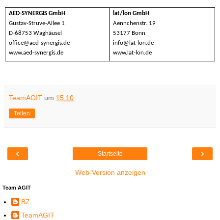
AED-SYNERGIS GmbH
lat/lon GmbH
Gustav-Struve-Allee 1
Aennchenstr. 19
D-68753 Waghäusel
53177 Bonn
office@aed-synergis.de
info@lat-lon.de
www.aed-synergis.de
www.lat-lon.de
TeamAGIT
um
15:10
Teilen
‹
›
Startseite
Web-Version anzeigen
Team AGIT
BZ
TeamAGIT